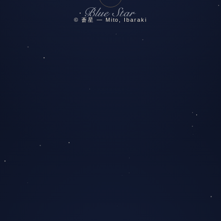
© 蒼星 — Mito, Ibaraki