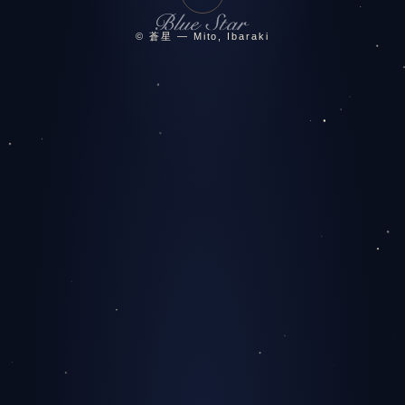
© 蒼星 — Mito, Ibaraki